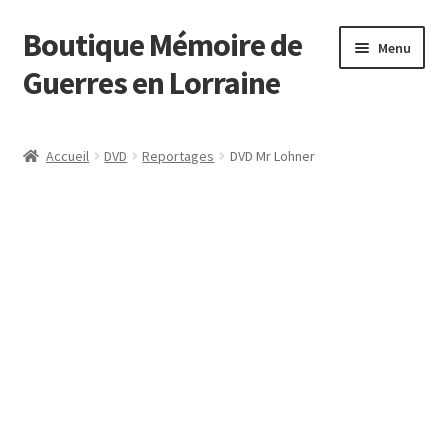
Boutique Mémoire de
Menu
Guerres en Lorraine
Accueil
Accueil
DVD
Reportages
DVD Mr Lohner
Blog
Boutique
CGV
Mon compte
Paiement
Panier